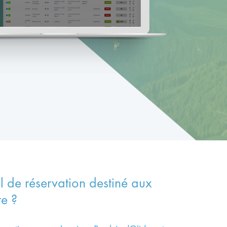
l de réservation destiné aux
e ?