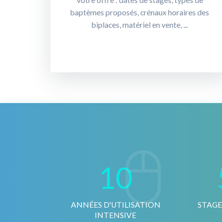
votre offre : dates de stages, types de
baptèmes proposés, crénaux horaires des
biplaces, matériel en vente, ...
10
ANNÉES D'UTILISATION
STAGE
INTENSIVE