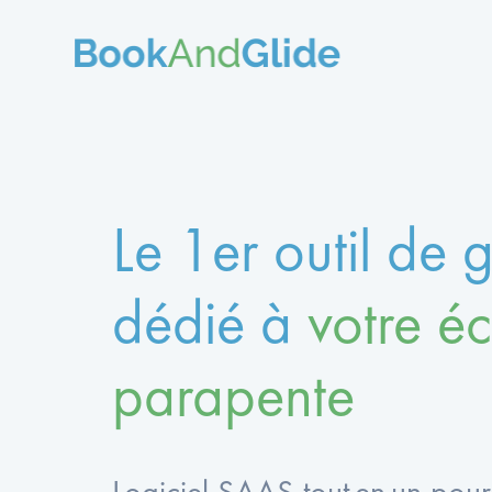
Le 1er outil de
dédié à
votre é
parapente