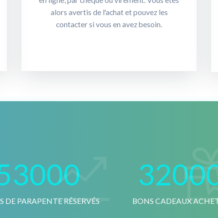
en ligne, par chèque ou virement. Vous êtes
alors avertis de l'achat et pouvez les
contacter si vous en avez besoin.
53000
3200
S DE PARAPENTE RÉSERVÉS
BONS CADEAUX ACHE