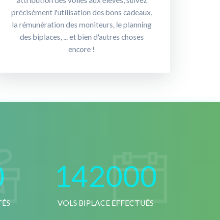
attribution des voiles aux élèves, suivez
précisément l'utilisation des bons cadeaux,
la rémunération des moniteurs, le planning
des biplaces, ... et bien d'autres choses
encore !
0
142000
TÉS
VOLS BIPLACE EFFECTUÉS